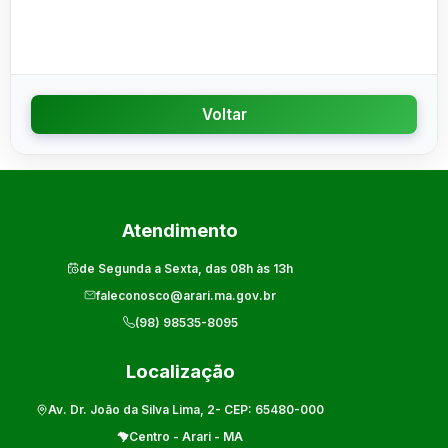
Voltar
Atendimento
de Segunda a Sexta, das 08h às 13h
faleconosco@arari.ma.gov.br
(98) 98535-8095
Localização
Av. Dr. João da Silva Lima, 2
- CEP:
65480-000
Centro
-
Arari
-
MA