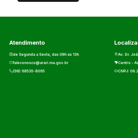
Atendimento
Localiz
de Segunda a Sexta, das 08h às 13h
Av. Dr. Joã
faleconosco@arari.ma.gov.br
Centro
-
Ar
(98) 98535-8095
CNPJ:
06.