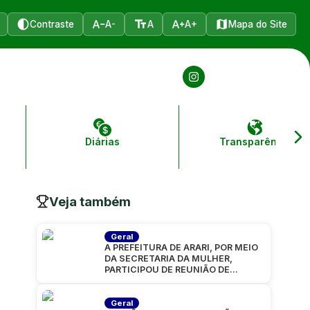
Contraste
A-
A
A+
Mapa do Site
Diárias
Transparência
Veja também
Geral
A PREFEITURA DE ARARI, POR MEIO
DA SECRETARIA DA MULHER,
PARTICIPOU DE REUNIÃO DE
ALINHAMENTO PARA A CARAVANA
“MARANHÃO
Geral