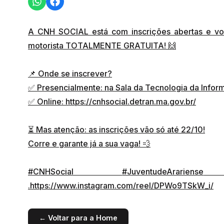
A CNH SOCIAL está com inscrições abertas e voc
motorista TOTALMENTE GRATUITA! 🙌
📌 Onde se inscrever?
✅ Presencialmente: na Sala da Tecnologia da Infor
✅ Online: https://cnhsocial.detran.ma.gov.br/
⏳ Mas atenção: as inscrições vão só até 22/10!
Corre e garante já a sua vaga! 💨
#CNHSocial
#JuventudeArariense
.https://www.instagram.com/reel/DPWo9TSkW_i/
← Voltar para a Home