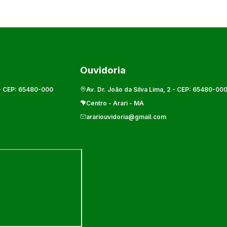
Ouvidoria
- CEP:
65480-000
Av. Dr. João da Silva Lima, 2
- CEP:
65480-00
Centro
-
Arari
-
MA
arariouvidoria@gmail.com