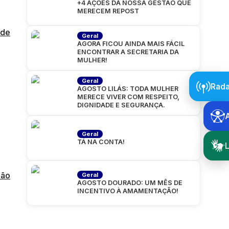
+4 AÇÕES DA NOSSA GESTÃO QUE
MERECEM REPOST
 de
Geral
AGORA FICOU AINDA MAIS FÁCIL
ENCONTRAR A SECRETARIA DA
MULHER!
Geral
Rada
AGOSTO LILÁS: TODA MULHER
MERECE VIVER COM RESPEITO,
DIGNIDADE E SEGURANÇA.
Geral
TÁ NA CONTA!
L
hão
Geral
AGOSTO DOURADO: UM MÊS DE
INCENTIVO À AMAMENTAÇÃO!