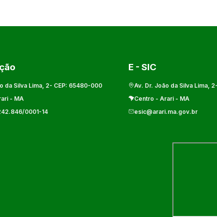
ação
E - SIC
o da Silva Lima, 2
- CEP:
65480-000
Av. Dr. João da Silva Lima, 2
ari
-
MA
Centro
-
Arari
-
MA
242.846/0001-14
esic@arari.ma.gov.br