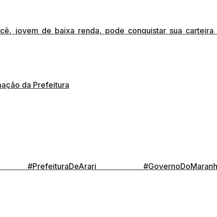
ê, jovem de baixa renda, pode conquistar sua carteira
mação da Prefeitura
#PrefeituraDeArari
#GovernoDoMaran