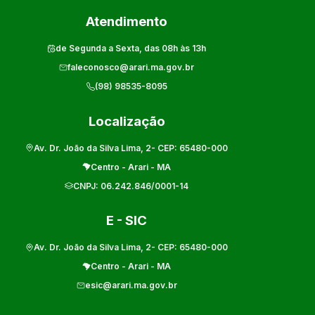
Atendimento
de Segunda a Sexta, das 08h às 13h
faleconosco@arari.ma.gov.br
(98) 98535-8095
Localização
Av. Dr. João da Silva Lima, 2
- CEP:
65480-000
Centro
-
Arari
-
MA
CNPJ:
06.242.846/0001-14
E - SIC
Av. Dr. João da Silva Lima, 2
- CEP:
65480-000
Centro
-
Arari
-
MA
esic@arari.ma.gov.br