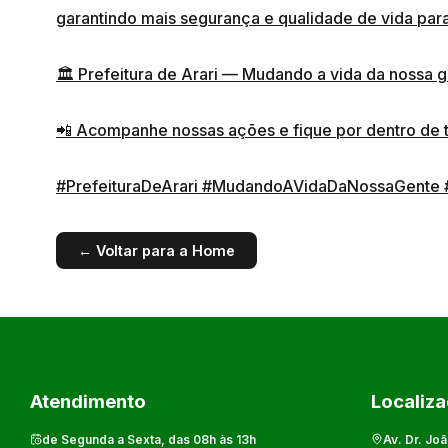
garantindo mais segurança e qualidade de vida par
🏛 Prefeitura de Arari — Mudando a vida da nossa g
📲 Acompanhe nossas ações e fique por dentro de 
#PrefeituraDeArari
#MudandoAVidaDaNossaGente
← Voltar para a Home
Atendimento
Localiz
de Segunda a Sexta, das 08h às 13h
Av. Dr. Joã