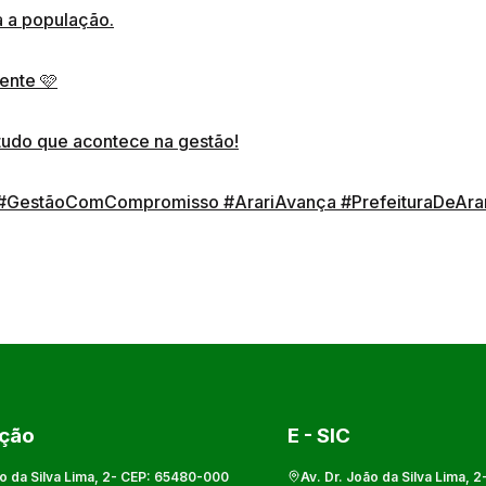
a a população.
ente 🩷
tudo que acontece na gestão!
#GestãoComCompromisso
#ArariAvança
#PrefeituraDeAra
ação
E - SIC
o da Silva Lima, 2
- CEP:
65480-000
Av. Dr. João da Silva Lima, 2