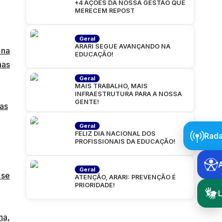
+4 AÇÕES DA NOSSA GESTÃO QUE
MERECEM REPOST
Geral
ARARI SEGUE AVANÇANDO NA
 na
EDUCAÇÃO!
nas
Geral
MAIS TRABALHO, MAIS
INFRAESTRUTURA PARA A NOSSA
GENTE!
as
Geral
FELIZ DIA NACIONAL DOS
Rada
PROFISSIONAIS DA EDUCAÇÃO!
Geral
 se
ATENÇÃO, ARARI: PREVENÇÃO É
PRIORIDADE!
L
na,