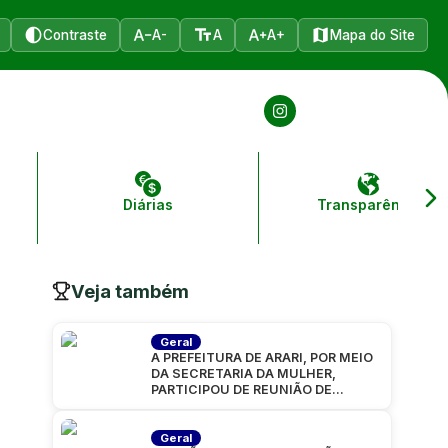
Contraste
A-
A
A+
Mapa do Site
Diárias
Transparência
Veja também
Geral
A PREFEITURA DE ARARI, POR MEIO
DA SECRETARIA DA MULHER,
PARTICIPOU DE REUNIÃO DE
ALINHAMENTO PARA A CARAVANA
“MARANHÃO
Geral