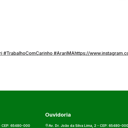
ri
#TrabalhoComCarinho
#ArariMA
https://www.instagram
Ouvidoria
- CEP:
65480-000
Av. Dr. João da Silva Lima, 2
- CEP:
65480-00