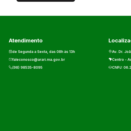
Atendimento
Localiz
de Segunda a Sexta, das 08h às 13h
Av. Dr. Joã
faleconosco@arari.ma.gov.br
Centro
-
Ar
(98) 98535-8095
CNPJ:
06.