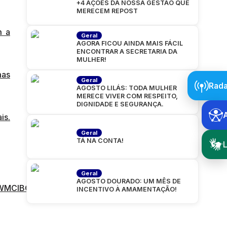
+4 AÇÕES DA NOSSA GESTÃO QUE
MERECEM REPOST
m a
Geral
AGORA FICOU AINDA MAIS FÁCIL
ENCONTRAR A SECRETARIA DA
MULHER!
mas
Geral
Rada
AGOSTO LILÁS: TODA MULHER
MERECE VIVER COM RESPEITO,
DIGNIDADE E SEGURANÇA.
is.
Geral
TÁ NA CONTA!
L
Geral
AGOSTO DOURADO: UM MÊS DE
/DWMCIBCEbBT/
INCENTIVO À AMAMENTAÇÃO!