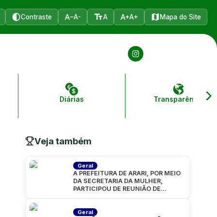
Contraste
A-
A
A+
Mapa do Site
Diárias
Transparência
Veja também
Geral
A PREFEITURA DE ARARI, POR MEIO
DA SECRETARIA DA MULHER,
PARTICIPOU DE REUNIÃO DE
ALINHAMENTO PARA A CARAVANA
“MARANHÃO
Geral