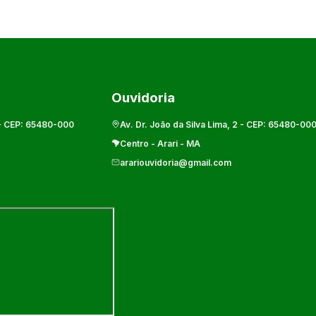
Ouvidoria
- CEP:
65480-000
Av. Dr. João da Silva Lima, 2
- CEP:
65480-00
Centro
-
Arari
-
MA
arariouvidoria@gmail.com