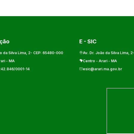
ação
E - SIC
o da Silva Lima, 2
- CEP:
65480-000
Av. Dr. João da Silva Lima, 2
ari
-
MA
Centro
-
Arari
-
MA
242.846/0001-14
esic@arari.ma.gov.br