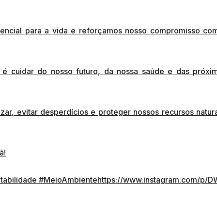
sencial para a vida e reforçamos nosso compromisso co
 é cuidar do nosso futuro, da nossa saúde e das próxi
ar, evitar desperdícios e proteger nossos recursos natura
ã!
tabilidade
#MeioAmbiente
https://www.instagram.com/p