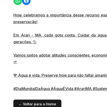
Hoje celebramos a importância desse recurso es
preservação!
Em Arari - MA, cada gota conta. Cuidar da água
gerações. 💦
Vamos juntos adotar atitudes conscientes: economiz
🌱
💙 Água é vida. Preserve hoje para não faltar amanh
#DiaMundialDaÁgua
#ÁguaÉVida
#ArariMA
#Susten
← Voltar para a Home