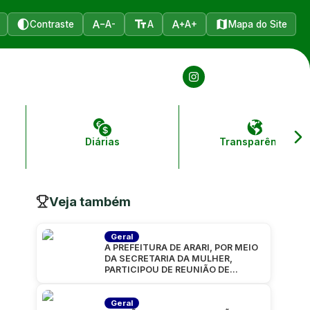
Contraste
A-
A
A+
Mapa do Site
Diárias
Transparência
Veja também
Geral
A PREFEITURA DE ARARI, POR MEIO
DA SECRETARIA DA MULHER,
PARTICIPOU DE REUNIÃO DE
ALINHAMENTO PARA A CARAVANA
“MARANHÃO
Geral