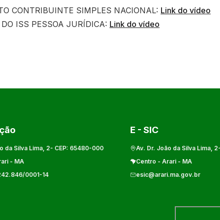
O CONTRIBUINTE SIMPLES NACIONAL:
Link do vídeo
DO ISS PESSOA JURÍDICA:
Link do vídeo
ação
E - SIC
o da Silva Lima, 2
- CEP:
65480-000
Av. Dr. João da Silva Lima, 2
ari
-
MA
Centro
-
Arari
-
MA
242.846/0001-14
esic@arari.ma.gov.br