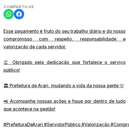
COMPARTILHE
Esse pagamento é fruto do seu trabalho diário e do nosso
compromisso com respeito, responsabilidade e
valorização de cada servidor.
👏 Obrigado pela dedicação que fortalece o serviço
público!
🏛 Prefeitura de Arari, mudando a vida da nossa gente 🩷
📲 Acompanhe nossas ações e fique por dentro de tudo
que acontece na gestão!
#PrefeituraDeArari
#ServidorPúblico
#Valorização
#Compr