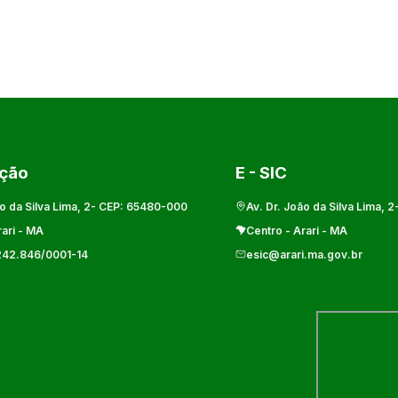
ação
E - SIC
o da Silva Lima, 2
- CEP:
65480-000
Av. Dr. João da Silva Lima, 2
ari
-
MA
Centro
-
Arari
-
MA
242.846/0001-14
esic@arari.ma.gov.br