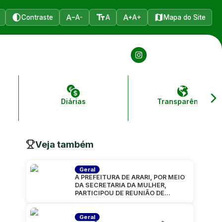
Contraste
A-
A
A+
Mapa do Site
Diárias
Transparência
Veja também
Geral
A PREFEITURA DE ARARI, POR MEIO
DA SECRETARIA DA MULHER,
PARTICIPOU DE REUNIÃO DE
ALINHAMENTO PARA A CARAVANA
“MARANHÃO
Geral