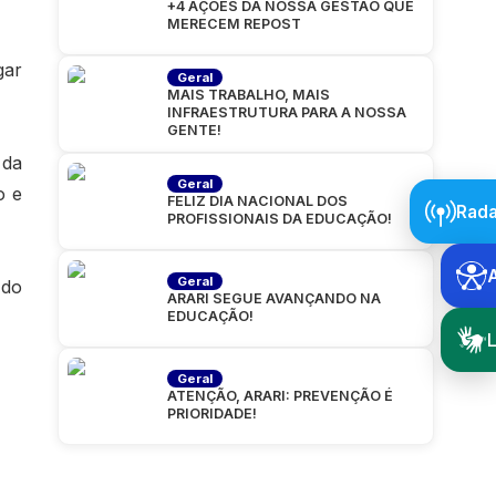
+4 AÇÕES DA NOSSA GESTÃO QUE
MERECEM REPOST
gar
Geral
MAIS TRABALHO, MAIS
INFRAESTRUTURA PARA A NOSSA
GENTE!
 da
Geral
o e
FELIZ DIA NACIONAL DOS
Rada
PROFISSIONAIS DA EDUCAÇÃO!
Geral
 do
ARARI SEGUE AVANÇANDO NA
EDUCAÇÃO!
L
Geral
ATENÇÃO, ARARI: PREVENÇÃO É
PRIORIDADE!