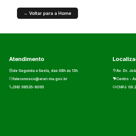
← Voltar para a Home
Atendimento
Localiz
de Segunda a Sexta, das 08h às 13h
Av. Dr. Joã
faleconosco@arari.ma.gov.br
Centro
-
Ar
(98) 98535-8095
CNPJ:
06.