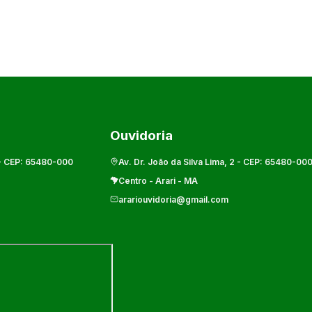
Ouvidoria
- CEP:
65480-000
Av. Dr. João da Silva Lima, 2
- CEP:
65480-00
Centro
-
Arari
-
MA
arariouvidoria@gmail.com