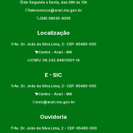
de Segunda a Sexta, das 08h às 13h
faleconosco@arari.ma.gov.br
(98) 98535-8095
Localização
Av. Dr. João da Silva Lima, 2
- CEP:
65480-000
Centro
-
Arari
-
MA
CNPJ:
06.242.846/0001-14
E - SIC
Av. Dr. João da Silva Lima, 2
- CEP:
65480-000
Centro
-
Arari
-
MA
esic@arari.ma.gov.br
Ouvidoria
Av. Dr. João da Silva Lima, 2
- CEP:
65480-000