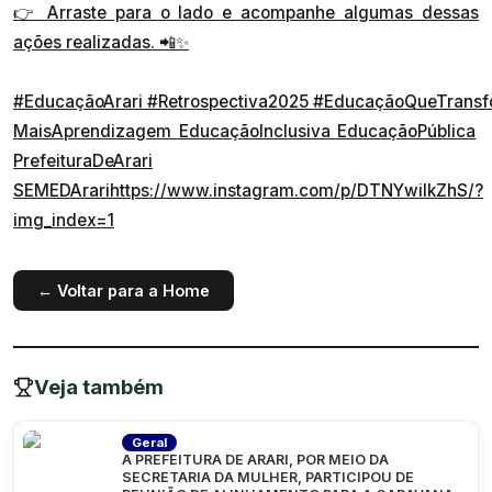
👉 Arraste para o lado e acompanhe algumas dessas
ações realizadas. 📲✨
#EducaçãoArari
#Retrospectiva2025
#EducaçãoQueTransf
MaisAprendizagem EducaçãoInclusiva EducaçãoPública
PrefeituraDeArari
SEMEDArarihttps://www.instagram.com/p/DTNYwiIkZhS/?
img_index=1
← Voltar para a Home
Veja também
Geral
A PREFEITURA DE ARARI, POR MEIO DA
SECRETARIA DA MULHER, PARTICIPOU DE