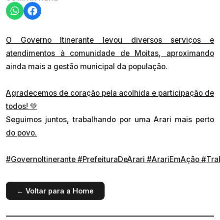
O Governo Itinerante levou diversos serviços e
atendimentos à comunidade de Moitas, aproximando
ainda mais a gestão municipal da população.
Agradecemos de coração pela acolhida e participação de
todos! 💚
Seguimos juntos, trabalhando por uma Arari mais perto
do povo.
#GovernoItinerante
#PrefeituraDeArari
#ArariEmAção
#Tra
← Voltar para a Home