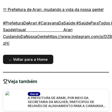
💛 Prefeitura de Arari, mudando a vida da nossa gente!
#PrefeituraDeArari
#CaravanaDaSaúde
#SaúdeParaTodos
SaúdeVisual Arari
CuidandoDaNossaGentehttps://www.instagram.com/p/DZB
zH/
← Voltar para a Home
Veja também
Geral
A PREFEITURA DE ARARI, POR MEIO DA
SECRETARIA DA MULHER, PARTICIPOU DE
REUNIÃO DE ALINHAMENTO PARA A CARAVANA
“MARANHÃO