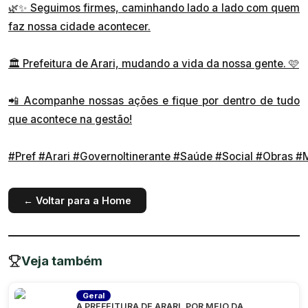
🌿✨ Seguimos firmes, caminhando lado a lado com quem
faz nossa cidade acontecer.
🏛 Prefeitura de Arari, mudando a vida da nossa gente. 🩷
📲 Acompanhe nossas ações e fique por dentro de tudo
que acontece na gestão!
#Pref
#Arari
#GovernoItinerante
#Saúde
#Social
#Obras
#M
← Voltar para a Home
Veja também
Geral
A PREFEITURA DE ARARI, POR MEIO DA