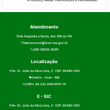
ATENÇÃO, ARARI: PREVENÇÃO É PRIORIDADE!
Atendimento
de Segunda a Sexta, das 08h às 13h
faleconosco@arari.ma.gov.br
(98) 98535-8095
Localização
Av. Dr. João da Silva Lima, 2
- CEP:
65480-000
Centro
-
Arari
-
MA
CNPJ:
06.242.846/0001-14
E - SIC
Av. Dr. João da Silva Lima, 2
- CEP:
65480-000