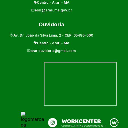
Centro
-
Arari
-
MA
esic@arari.ma.gov.br
Ouvidoria
Av. Dr. João da Silva Lima, 2
- CEP:
65480-000
Centro
-
Arari
-
MA
arariouvidoria@gmail.com