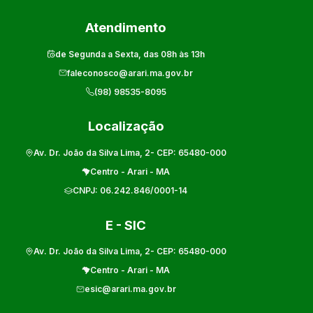
Atendimento
de Segunda a Sexta, das 08h às 13h
faleconosco@arari.ma.gov.br
(98) 98535-8095
Localização
Av. Dr. João da Silva Lima, 2
- CEP:
65480-000
Centro
-
Arari
-
MA
CNPJ:
06.242.846/0001-14
E - SIC
Av. Dr. João da Silva Lima, 2
- CEP:
65480-000
Centro
-
Arari
-
MA
esic@arari.ma.gov.br