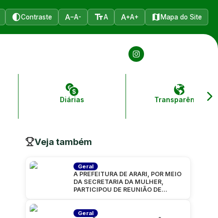
Contraste
A-
A
A+
Mapa do Site
Diárias
Transparência
Veja também
Geral
A PREFEITURA DE ARARI, POR MEIO
DA SECRETARIA DA MULHER,
PARTICIPOU DE REUNIÃO DE
ALINHAMENTO PARA A CARAVANA
“MARANHÃO
Geral