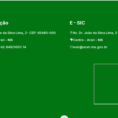
ação
E - SIC
o da Silva Lima, 2
- CEP:
65480-000
Av. Dr. João da Silva Lima, 2
ari
-
MA
Centro
-
Arari
-
MA
242.846/0001-14
esic@arari.ma.gov.br