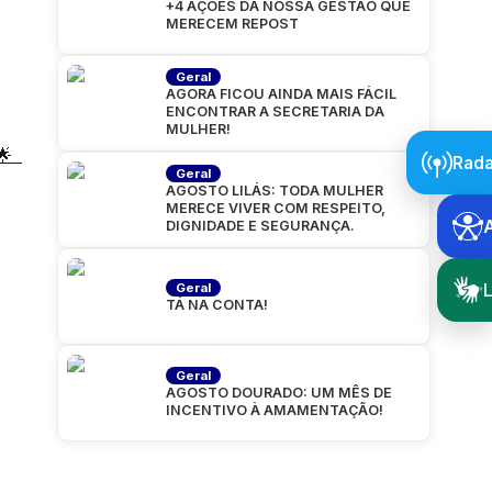
+4 AÇÕES DA NOSSA GESTÃO QUE
MERECEM REPOST
Geral
AGORA FICOU AINDA MAIS FÁCIL
ENCONTRAR A SECRETARIA DA
MULHER!
🌟
Rada
Geral
AGOSTO LILÁS: TODA MULHER
MERECE VIVER COM RESPEITO,
DIGNIDADE E SEGURANÇA.
L
Geral
TÁ NA CONTA!
Geral
AGOSTO DOURADO: UM MÊS DE
INCENTIVO À AMAMENTAÇÃO!