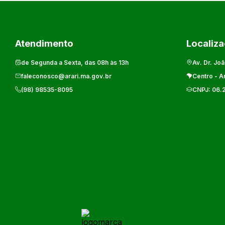
Atendimento
Localiz
de Segunda a Sexta, das 08h às 13h
Av. Dr. Joã
faleconosco@arari.ma.gov.br
Centro
-
Ar
(98) 98535-8095
CNPJ:
06.