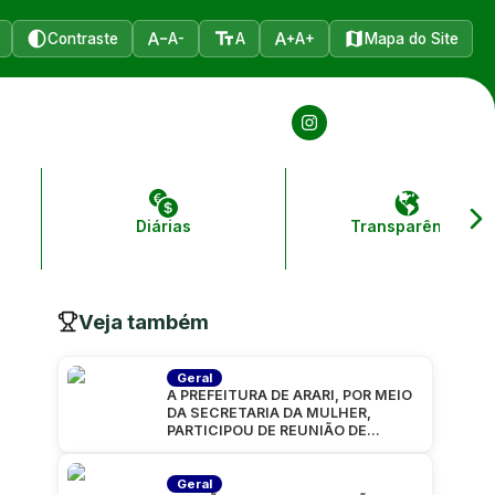
Contraste
A-
A
A+
Mapa do Site
Diárias
Transparência
Veja também
Geral
A PREFEITURA DE ARARI, POR MEIO
DA SECRETARIA DA MULHER,
PARTICIPOU DE REUNIÃO DE
ALINHAMENTO PARA A CARAVANA
“MARANHÃO
Geral