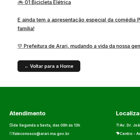
🚲 01 Bicicleta Elétrica
E ainda tem a apresentação especial da comédia P
família!
💛 Prefeitura de Arari, mudando a vida da nossa 
← Voltar para a Home
Atendimento
Localiz
de Segunda a Sexta, das 08h às 13h
Av. Dr. Joã
faleconosco@arari.ma.gov.br
Centro
-
Ar