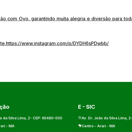
ão com Ovo, garantindo muita alegria e diversão para tod
gente.https://www.instagram.com/p/DYDH6sPDwbb/
ação
E - SIC
o da Silva Lima, 2
- CEP:
65480-000
Av. Dr. João da Silva Lima, 2
ari
-
MA
Centro
-
Arari
-
MA