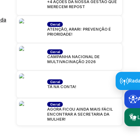
+4 AÇÕES DA NOSSA GESTÃO QUE
MERECEM REPOST
ada
Geral
ATENÇÃO, ARARI: PREVENÇÃO É
PRIORIDADE!
Geral
CAMPANHA NACIONAL DE
MULTIVACINAÇÃO 2026
Rada
Geral
TÁ NA CONTA!
Geral
AGORA FICOU AINDA MAIS FÁCIL
ENCONTRAR A SECRETARIA DA
L
MULHER!