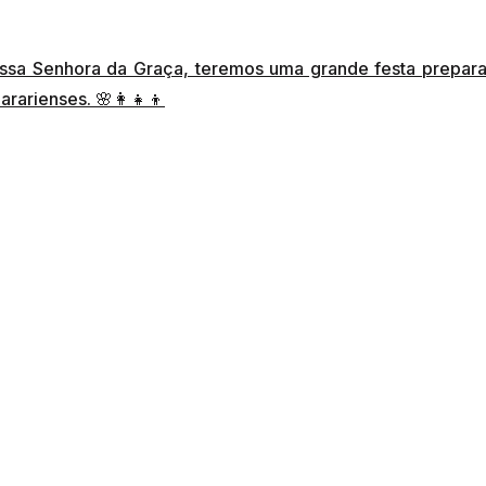
Nossa Senhora da Graça, teremos uma grande festa prepar
arienses. 🌸👩‍👧‍👦