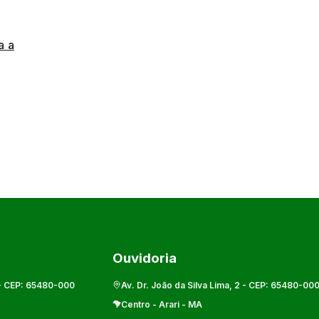
a a
Ouvidoria
- CEP:
65480-000
Av. Dr. João da Silva Lima, 2
- CEP:
65480-00
Centro
-
Arari
-
MA