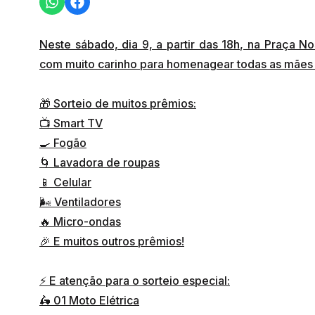
Neste sábado, dia 9, a partir das 18h, na Praça 
com muito carinho para homenagear todas as mães ar
🎁 Sorteio de muitos prêmios:
📺 Smart TV
🍳 Fogão
🌀 Lavadora de roupas
📱 Celular
🌬️ Ventiladores
🔥 Micro-ondas
🎉 E muitos outros prêmios!
⚡ E atenção para o sorteio especial:
🛵 01 Moto Elétrica