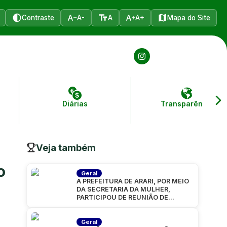
Contraste
A-
A
A+
Mapa do Site
Diárias
Transparência
Veja também
o
Geral
A PREFEITURA DE ARARI, POR MEIO
DA SECRETARIA DA MULHER,
PARTICIPOU DE REUNIÃO DE
ALINHAMENTO PARA A CARAVANA
“MARANHÃO
Geral