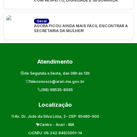
COM RESPEITO, DIGNIDADE E SEGURANÇA.
Geral
AGORA FICOU AINDA MAIS FÁCIL ENCONTRAR A
SECRETARIA DA MULHER!
Atendimento
de Segunda a Sexta, das 08h às 13h
faleconosco@arari.ma.gov.br
(98) 98535-8095
Localização
Av. Dr. João da Silva Lima, 2
- CEP:
65480-000
Centro
-
Arari
-
MA
CNPJ:
06.242.846/0001-14