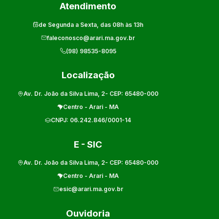
Atendimento
de Segunda a Sexta, das 08h às 13h
faleconosco@arari.ma.gov.br
(98) 98535-8095
Localização
Av. Dr. João da Silva Lima, 2
- CEP:
65480-000
Centro
-
Arari
-
MA
CNPJ:
06.242.846/0001-14
E - SIC
Av. Dr. João da Silva Lima, 2
- CEP:
65480-000
Centro
-
Arari
-
MA
esic@arari.ma.gov.br
Ouvidoria