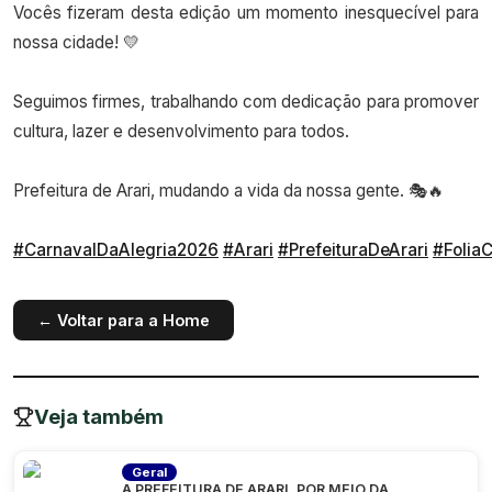
Vocês fizeram desta edição um momento inesquecível para
nossa cidade! 💛
Seguimos firmes, trabalhando com dedicação para promover
cultura, lazer e desenvolvimento para todos.
Prefeitura de Arari, mudando a vida da nossa gente. 🎭🔥
#CarnavalDaAlegria2026
#Arari
#PrefeituraDeArari
#Folia
← Voltar para a Home
Veja também
Geral
A PREFEITURA DE ARARI, POR MEIO DA